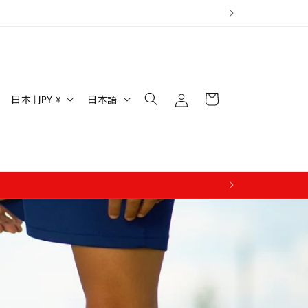
ロ
カ
グ
国
言
ー
日本 | JPY ¥
日本語
イ
/
語
ト
ン
地
域