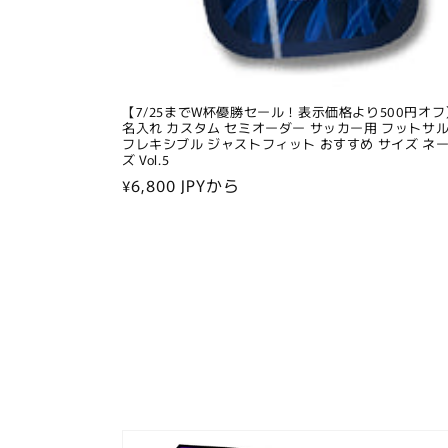
【7/25までW杯優勝セール！表示価格より500円オフ
名入れ カスタム セミオーダー サッカー用 フットサル
フレキシブル ジャストフィット おすすめ サイズ ネー
ズ Vol.5
通
¥6,800 JPYから
常
価
格