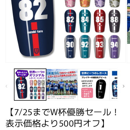
モ
ー
ダ
ル
で
メ
デ
ィ
ア
【7/25までW杯優勝セール！
(1)
(2
を
表示価格より500円オフ】
開
く