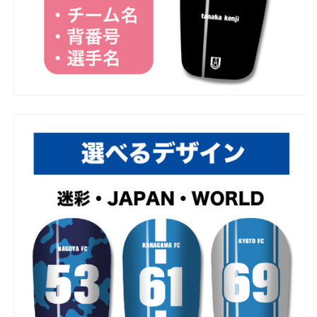
背
背
番
番
号
号
レ
レ
ギ
ギ
ュ
ュ
ラ
ラ
ー
ー
ス
ス
モ
モ
ー
ー
ル
ル
大
大
人
人
用
用
子
子
供
供
用
用