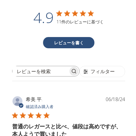
4.9
11件のレビューに基づく
レビューを書く
フィルター
レ
ビ
ュ
ー
公
希美 平.
06/18/24
を
開
確認済み購入者
検
日
索
普通のレガースと比べ、値段は高めですが、
本人ようで買いました