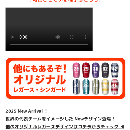
入
入
れ
れ
カ
カ
ス
ス
タ
タ
ム
ム
セ
セ
ミ
ミ
オ
オ
ー
ー
ダ
ダ
ー
ー
サ
サ
ッ
ッ
カ
カ
ー
ー
2025 New Arrival ！
用
用
世界の代表チームをイメージした
Newデザイン登場！
フ
フ
他のオリジナルレガースデザインはコチラからチェック ◀︎
ッ
ッ