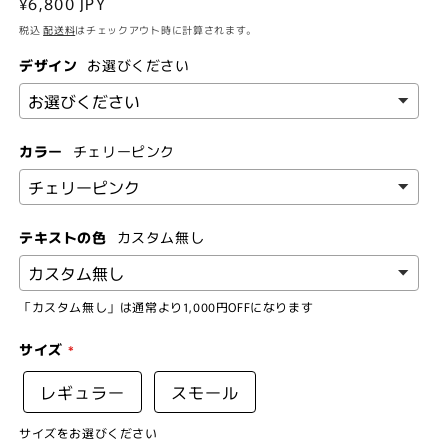
通
¥6,800 JPY
常
税込
配送料
はチェックアウト時に計算されます。
価
デザイン
お選びください
格
カラー
チェリーピンク
テキストの色
カスタム無し
「カスタム無し」は通常より1,000円OFFになります
サイズ
レギュラー
スモール
サイズをお選びください