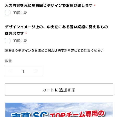
入力内容を元に左右同じデザインでお届け致します
了解した
デザインイメージ上の、中央左にある薄い縦線に見えるもの
は光沢です
了解した
左右違うデザインをお求めの場合は再度別内容にてご注文ください
数量
【7/25
【7/25
ま
ま
で
で
カートに追加する
W
W
杯
杯
優
優
勝
勝
セ
セ