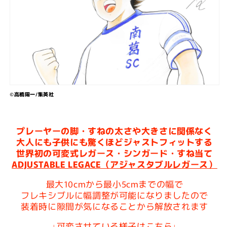
に
に
一
一
つ
つ
の
の
オ
オ
リ
リ
ジ
ジ
ナ
ナ
©︎高橋陽一/集英社
ル
ル
レ
レ
ガ
ガ
プレーヤーの脚・すねの太さや大きさに関係なく
ー
ー
大人にも子供にも驚くほどジャストフィットする
ス
ス
世界初の可変式レガース・シンガード・すね当て
シ
シ
ADJUSTABLE LEGACE（アジャスタブルレガース）
ン
ン
最大10cmから最小5cmまでの幅で
ガ
ガ
フレキシブルに幅調整が可能になりましたので
ー
ー
装着時に隙間が気になることから解放されます
ド
ド
名
名
↓可変させている様子はこちら↓