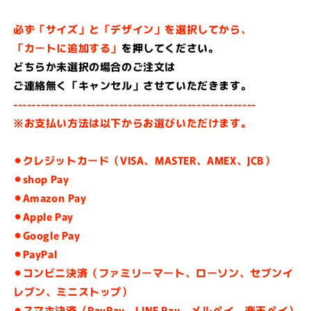
ト
ト
必ず「サイズ」と「デザイン」を選択してから、
サ
サ
「カートに追加する」
を押してください。
ル
ル
用
用
どちらか未選択の場合のご注文は
す
す
ご連絡無く「キャンセル」させていただきます。
ね
ね
-----------------------------------------------------
当
当
※お支払い方法は以下からお選びいただけます。
て
て
脛
脛
⚫︎クレジットカード（VISA、MASTER、AMEX、JCB）
当
当
⚫︎shop Pay
て
て
⚫︎Amazon Pay
グ
グ
ッ
ッ
⚫︎Apple Pay
ズ
ズ
⚫︎Google Pay
プ
プ
⚫︎PayPal
レ
レ
⚫︎コンビニ決済（ファミリーマート、ローソン、セブンイ
ゼ
ゼ
レブン、ミニストップ）
ン
ン
⚫︎スマホ決済（PayPay、LINE Pay、メルペイ、楽天ペイ）