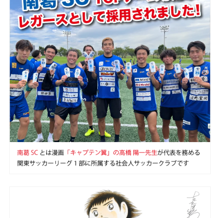
ー
ー
ル！
ル！
表
表
示
示
価
価
格
格
よ
よ
り
り
500
500
円
円
オ
オ
フ】
フ】
TASKS(タ
TASKS(タ
ス
ス
ク
ク
ス)
ス)
世
世
界
界