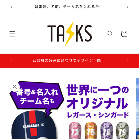
コンテ
ンツに
なんと累計販売数5,000個突破！
進む
カ
ー
ト
FIFAワールドカップセール開催中！7月25日まで
サッ
商品情
報にス
キップ