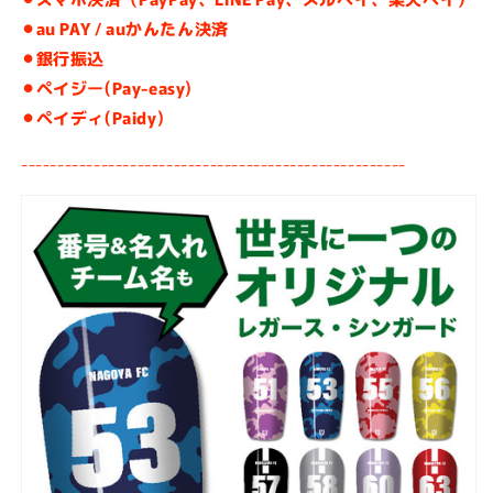
ト
ト
⚫︎au PAY / auかんたん決済
ギ
ギ
⚫︎銀行振込
フ
フ
ト
ト
⚫︎ペイジー(Pay-easy)
可
可
⚫︎ペイディ
(Paidy)
変
変
-----------------------------------------
------------
式
式
幅
幅
調
調
整
整
可
可
能
能
フ
フ
レ
レ
キ
キ
シ
シ
ブ
ブ
ル
ル
ジ
ジ