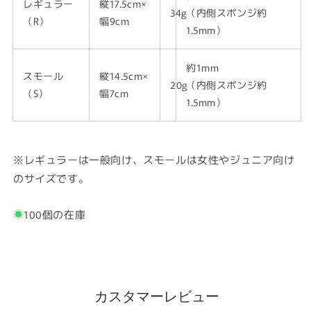
レギュラー
縦17.5cm×
34g
（内側スポンジ約
（R）
幅9cm
1.5mm）
約1mm
スモール
縦14.5cm×
20g
（内側スポンジ約
（S）
幅7cm
1.5mm）
※レギュラーは一般向け、スモールは女性やジュニア向け
のサイズです。
100個の在庫
カスタマーレビュー