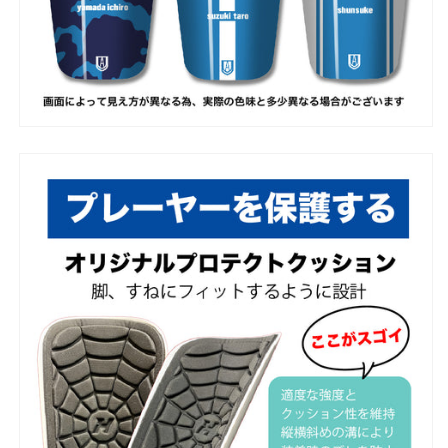
ジ
ジ
ュ
ュ
ニ
ニ
ア
ア
キ
キ
ッ
ッ
ズ
ズ
Vol.4
Vol.4
の
の
数
数
量
量
を
を
減
増
ら
や
す
す