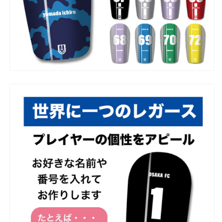
ャ
ャ
ス
ス
ト
ト
フ
フ
ィ
ィ
ッ
ッ
ト
ト
お
お
す
す
す
す
め
め
サ
サ
イ
イ
ズ
ズ
ネ
ネ
ー
ー
ム
ム
ロ
ロ
ゴ
ゴ